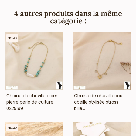
nickel, plomb ni cadnium et est anti-allergique
(conformément aux lois françaises et européennes).
4 autres produits dans la même
catégorie :
PROMO
VOIR LE PRIX
VOIR LE PRIX
Chaine de cheville acier
Chaine de cheville acier
pierre perle de culture
abeille stylisée strass
0225199
bille...
PROMO