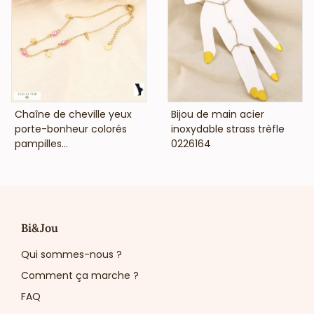
VOIR LE PRIX
VOIR LE PRIX
Chaîne de cheville yeux
Bijou de main acier
porte-bonheur colorés
inoxydable strass trèfle
pampilles...
0226164
Bi&Jou
Qui sommes-nous ?
Comment ça marche ?
FAQ