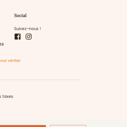
Social
Suivez-nous !
Facebook
Instagram
ité
pour vérifier
.
s taxes.