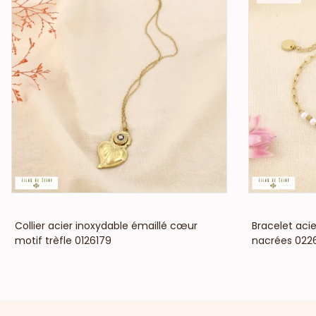
VOIR LE PRIX
Collier acier inoxydable émaillé cœur
Bracelet acie
motif trèfle 0126179
nacrées 022