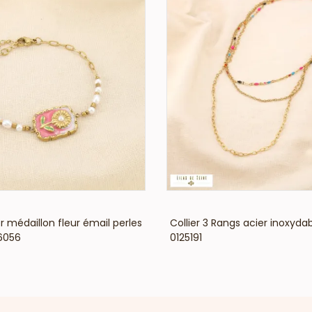
VOIR LE PRIX
VOIR LE PRIX
r médaillon fleur émail perles
Collier 3 Rangs acier inoxydab
6056
0125191