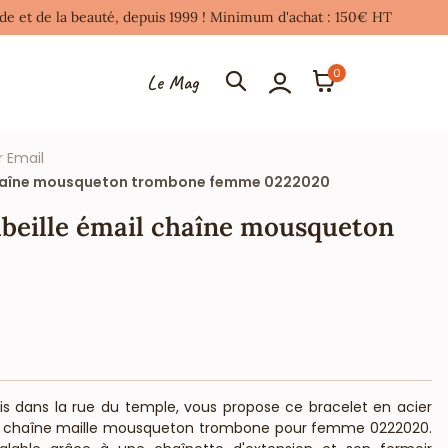
mode et de la beauté, depuis 1999 ! Minimum d'achat : 150€ HT
0
Le Mag
r Email
l chaîne mousqueton trombone femme 0222020
abeille émail chaîne mousqueton
aris dans la rue du temple, vous propose ce bracelet en acier
 et chaîne maille mousqueton trombone pour femme 0222020.