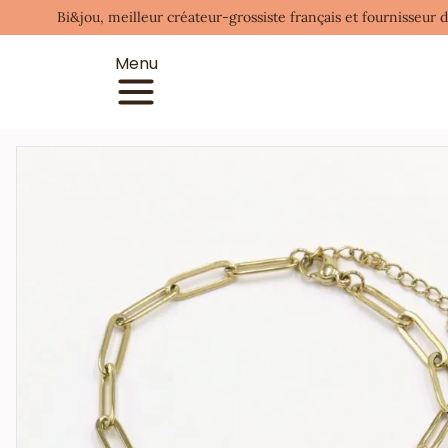
Bi&jou, meilleur créateur-grossiste français et fournisseur 
Menu