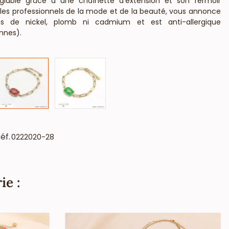
glable grâce à une chaînette d'extension et son fermoir
 les professionnels de la mode et de la beauté, vous annonce
s de nickel, plomb ni cadmium et est anti-allergique
nnes).
éf.
0222020-28
ie :