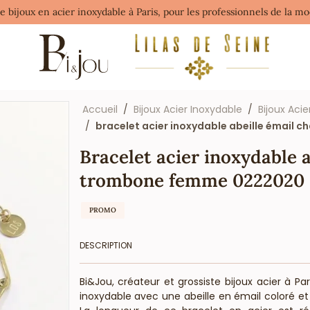
de bijoux en acier inoxydable à Paris, pour les professionnels de la 
Accueil
Bijoux Acier Inoxydable
Bijoux Acie
bracelet acier inoxydable abeille émai
Bracelet acier inoxydable 
trombone femme 0222020
PROMO
DESCRIPTION
Bi&Jou, créateur et grossiste bijoux acier à P
inoxydable avec une abeille en émail coloré