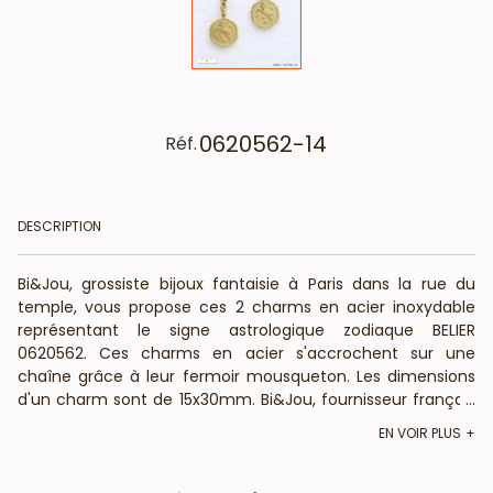
0620562-14
Réf.
DESCRIPTION
Bi&Jou, grossiste bijoux fantaisie à Paris dans la rue du
temple, vous propose ces 2 charms en acier inoxydable
représentant le signe astrologique zodiaque BELIER
0620562. Ces charms en acier s'accrochent sur une
chaîne grâce à leur fermoir mousqueton. Les dimensions
d'un charm sont de 15x30mm. Bi&Jou, fournisseur français
...
pour les professionnels de la mode et de la beauté, vous
EN VOIR PLUS
annonce que ce bijou fantaisie ne contient pas de nickel,
plomb ni cadmium et est anti-allergique (conformément
aux lois françaises et européennes).