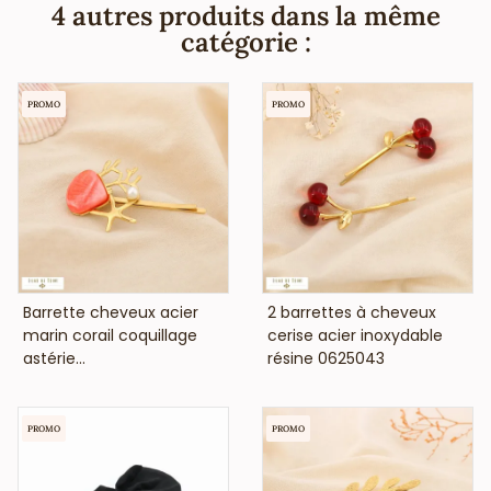
fantaisie vous indique que cette pince crocodile en métal
4 autres produits dans la même
mesure 82x10mm, ne contient pas de nickel et est anti-
catégorie :
allergique (conformément aux lois françaises et
européennes).
PROMO
PROMO
VOIR LE PRIX
VOIR LE PRIX
Barrette cheveux acier
2 barrettes à cheveux
marin corail coquillage
cerise acier inoxydable
astérie...
résine 0625043
PROMO
PROMO