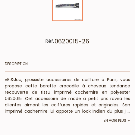
0620015-26
Réf.
DESCRIPTION
vBi&Jou, grossiste accessoires de coiffure à Paris, vous
propose cette barette crocodile à cheveux tendance
recouverte de tissu imprimé cachemire en polyester
0620015. Cet accessoire de mode à petit prix ravira les
clientes aimant les coiffures rapides et originales. Son
imprimé cachemire lui apporte un look indien du plus joli
...
effet. Si vous êtes un professionnel de la coiffure proposez
EN VOIR PLUS
en auprès de votre caisse et compléter avec nos
pochettes à tissu imprimé
. Votre grossiste de bijoux